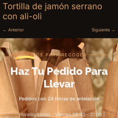
Tortilla de jamón serrano
con ali-oli
←
Anterior
Siguiente
→
PIDE PARA RECOGER
Haz Tu Pedido Para
Llevar
Pedidos con 24 Horas de antelación
Horario: Lunes - Viernes 06:00 - 21:00 |