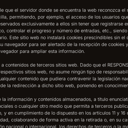
le que el servidor donde se encuentra la web reconozca el n
lla, permitiendo, por ejemplo, el acceso de los usuarios qu
servados exclusivamente a ellos sin tener que registrarse e
co, controlar el progreso y número de entradas, etc., siendo
io. Este sitio web no instalará cookies prescindibles sin el 
r su navegador para ser alertado de la recepción de cookies 
navegador para ampliar esta información.
ija a contenidos de terceros sitios web. Dado que el RESPO
respectivos sitios web, no asume ningún tipo de responsabi
alquier contenido que pudiera contravenir la legislación nac
 de la redirección a dicho sitio web, poniendo en conocimie
 información y contenidos almacenados, a título enunciativo
ciales o cualquier otro medio que permita a terceros publi
en cumplimiento de lo dispuesto en los artículos 11 y 16 
idad, colaborando de forma activa en la retirada o, en su c
ón nacional o internacional, los derechos de terceros o la m